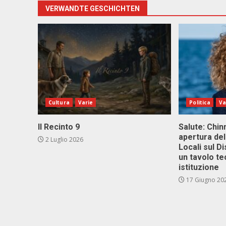
VERWANDTE GESCHICHTEN
Cultura
Varie
Politica
Va
Il Recinto 9
Salute: Chinn
apertura del
2 Luglio 2026
Locali sul D
un tavolo te
istituzione
17 Giugno 20