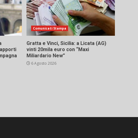
Comunicati Stampa
a
Gratta e Vinci, Sicilia: a Licata (AG)
rapporti
vinti 20mila euro con “Maxi
campagna
Miliardario New”
6 Agosto 2026