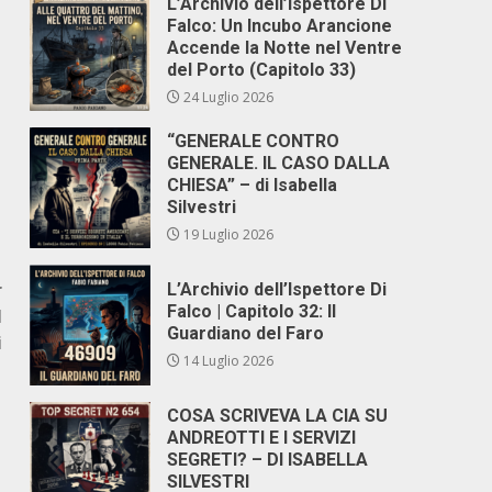
L’Archivio dell’Ispettore Di
Falco: Un Incubo Arancione
Accende la Notte nel Ventre
del Porto (Capitolo 33)
24 Luglio 2026
“GENERALE CONTRO
GENERALE. IL CASO DALLA
CHIESA” – di Isabella
Silvestri
19 Luglio 2026
r
L’Archivio dell’Ispettore Di
Falco | Capitolo 32: Il
l
Guardiano del Faro
i
14 Luglio 2026
COSA SCRIVEVA LA CIA SU
ANDREOTTI E I SERVIZI
SEGRETI? – DI ISABELLA
SILVESTRI