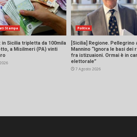
ati Stampa
Politica
in Sicilia tripletta da 100mila
[Sicilia] Regione. Pellegrino 
tto, a Misilmeri (PA) vinti
Mannino “Ignora le basi dei 
uro
fra istizuaioni. Ormai è in 
elettorale”
 2026
7 Agosto 2026