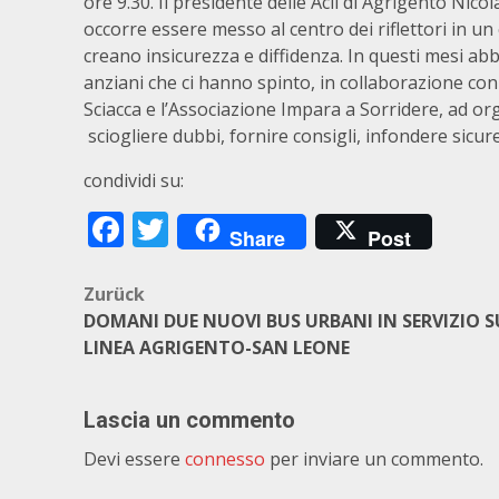
ore 9.30. Il presidente delle Acli di Agrigento Nico
occorre essere messo al centro dei riflettori in u
creano insicurezza e diffidenza. In questi mesi abb
anziani che ci hanno spinto, in collaborazione con 
Sciacca e l’Associazione Impara a Sorridere, ad or
sciogliere dubbi, fornire consigli, infondere sicur
condividi su:
Facebook
Twitter
Share
Post
Beitragsnavigation
Zurück
DOMANI DUE NUOVI BUS URBANI IN SERVIZIO 
LINEA AGRIGENTO-SAN LEONE
Lascia un commento
Devi essere
connesso
per inviare un commento.