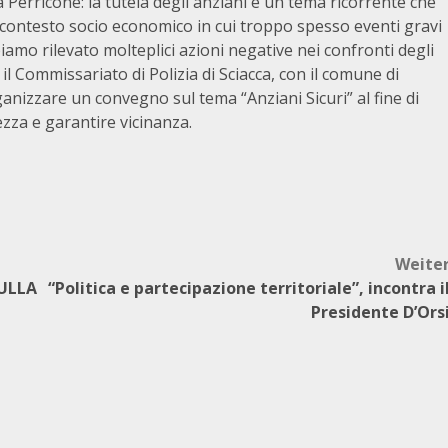
la Perricone: la tutela degli anziani è un tema ricorrente che
n contesto socio economico in cui troppo spesso eventi gravi
iamo rilevato molteplici azioni negative nei confronti degli
il Commissariato di Polizia di Sciacca, con il comune di
ganizzare un convegno sul tema “Anziani Sicuri” al fine di
ezza e garantire vicinanza.
Weite
SULLA
“Politica e partecipazione territoriale”, incontra i
Presidente D’Ors