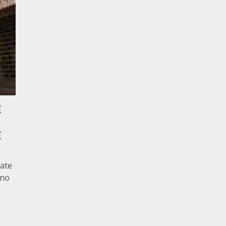
E
E
tate
nno