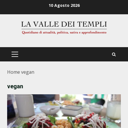
Zum
10 Agosto 2026
Inhalt
springen
PRIMÄRES
MENÜ
Home
vegan
vegan