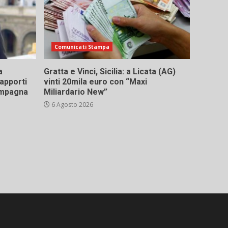
Comunicati Stampa
a
Gratta e Vinci, Sicilia: a Licata (AG)
rapporti
vinti 20mila euro con “Maxi
campagna
Miliardario New”
6 Agosto 2026