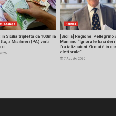
ati Stampa
Politica
in Sicilia tripletta da 100mila
[Sicilia] Regione. Pellegrino 
tto, a Misilmeri (PA) vinti
Mannino “Ignora le basi dei 
uro
fra istizuaioni. Ormai è in 
elettorale”
 2026
7 Agosto 2026