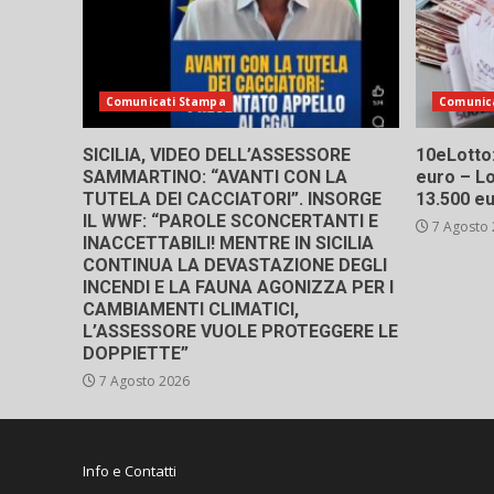
Comunicati Stampa
Comunic
SICILIA, VIDEO DELL’ASSESSORE
10eLotto: 
SAMMARTINO: “AVANTI CON LA
euro – Lo
TUTELA DEI CACCIATORI”. INSORGE
13.500 e
IL WWF: “PAROLE SCONCERTANTI E
7 Agosto
INACCETTABILI! MENTRE IN SICILIA
CONTINUA LA DEVASTAZIONE DEGLI
INCENDI E LA FAUNA AGONIZZA PER I
CAMBIAMENTI CLIMATICI,
L’ASSESSORE VUOLE PROTEGGERE LE
DOPPIETTE”
7 Agosto 2026
Info e Contatti