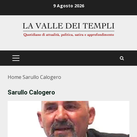
Zum
9 Agosto 2026
Inhalt
springen
PRIMÄRES
MENÜ
Home
Sarullo Calogero
Sarullo Calogero