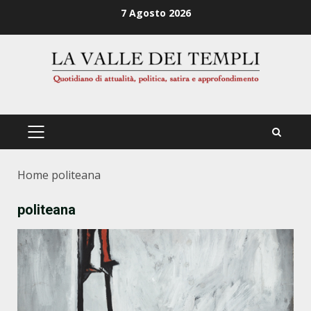
Zum
7 Agosto 2026
Inhalt
springen
PRIMÄRES
MENÜ
Home
politeana
politeana