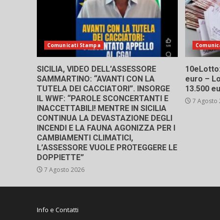
Comunicati Stampa
Comunic
SICILIA, VIDEO DELL’ASSESSORE
10eLotto: 
SAMMARTINO: “AVANTI CON LA
euro – Lo
TUTELA DEI CACCIATORI”. INSORGE
13.500 e
IL WWF: “PAROLE SCONCERTANTI E
7 Agosto
INACCETTABILI! MENTRE IN SICILIA
CONTINUA LA DEVASTAZIONE DEGLI
INCENDI E LA FAUNA AGONIZZA PER I
CAMBIAMENTI CLIMATICI,
L’ASSESSORE VUOLE PROTEGGERE LE
DOPPIETTE”
7 Agosto 2026
Info e Contatti