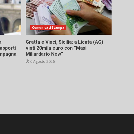
Comunicati Stampa
a
Gratta e Vinci, Sicilia: a Licata (AG)
rapporti
vinti 20mila euro con “Maxi
campagna
Miliardario New”
6 Agosto 2026