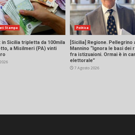
ati Stampa
Politica
in Sicilia tripletta da 100mila
[Sicilia] Regione. Pellegrino 
tto, a Misilmeri (PA) vinti
Mannino “Ignora le basi dei 
uro
fra istizuaioni. Ormai è in 
elettorale”
 2026
7 Agosto 2026