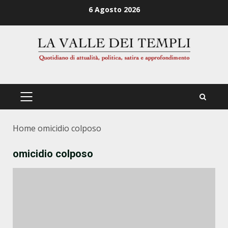
Zum
6 Agosto 2026
Inhalt
springen
PRIMÄRES
MENÜ
Home
omicidio colposo
omicidio colposo