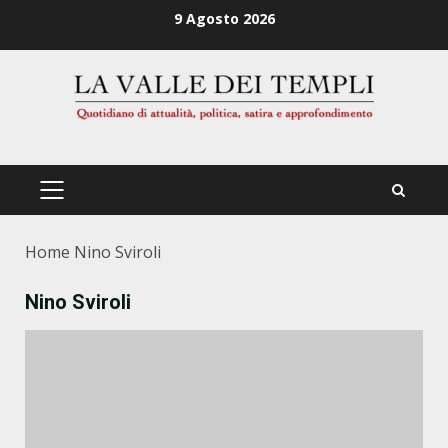
Zum
9 Agosto 2026
Inhalt
springen
PRIMÄRES
MENÜ
Home
Nino Sviroli
Nino Sviroli