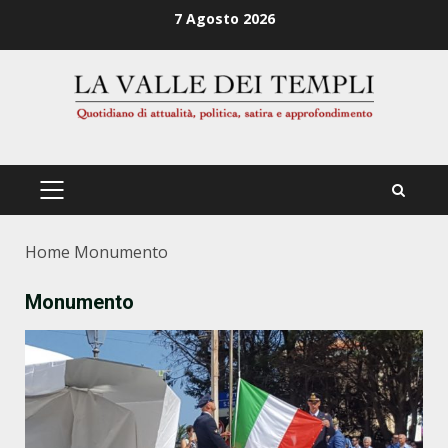
Zum
7 Agosto 2026
Inhalt
springen
PRIMÄRES
MENÜ
Home
Monumento
Monumento