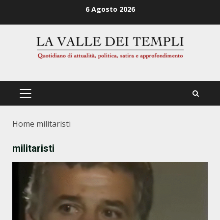
Zum
6 Agosto 2026
Inhalt
springen
PRIMÄRES
MENÜ
Home
militaristi
militaristi