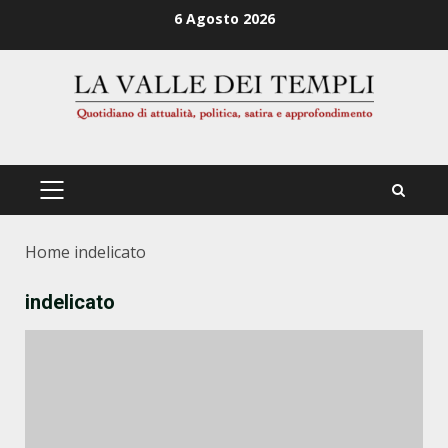
Zum
6 Agosto 2026
Inhalt
springen
PRIMÄRES
MENÜ
Home
indelicato
indelicato