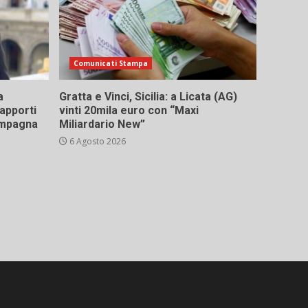
Comunicati Stampa
a
Gratta e Vinci, Sicilia: a Licata (AG)
rapporti
vinti 20mila euro con “Maxi
campagna
Miliardario New”
6 Agosto 2026