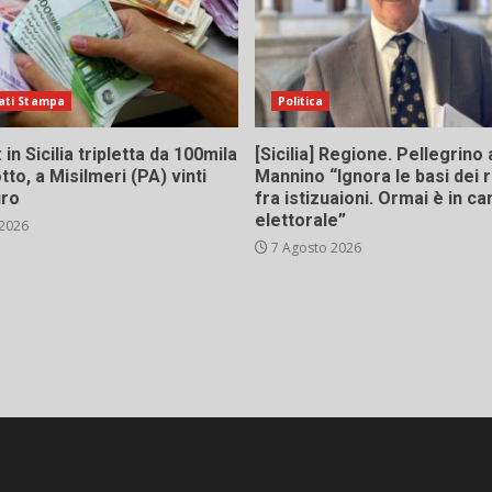
ati Stampa
Politica
in Sicilia tripletta da 100mila
[Sicilia] Regione. Pellegrino 
tto, a Misilmeri (PA) vinti
Mannino “Ignora le basi dei 
uro
fra istizuaioni. Ormai è in 
elettorale”
 2026
7 Agosto 2026