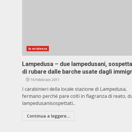
In evidenza
Lampedusa – due lampedusani, sospetta
di rubare dalle barche usate dagli immigr
16 Febbraio 2011
I carabinieri della locale stazione di Lampedusa,
fermano perchè pare colti in flagranza di reato, d
lampedusanisospettati...
Continua a leggere...