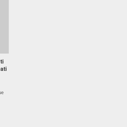
ti
ati
ue