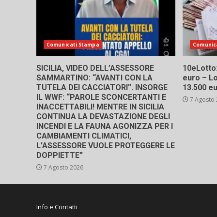
Comunicati Stampa
Comunic
SICILIA, VIDEO DELL’ASSESSORE
10eLotto: 
SAMMARTINO: “AVANTI CON LA
euro – Lo
TUTELA DEI CACCIATORI”. INSORGE
13.500 e
IL WWF: “PAROLE SCONCERTANTI E
7 Agosto
INACCETTABILI! MENTRE IN SICILIA
CONTINUA LA DEVASTAZIONE DEGLI
INCENDI E LA FAUNA AGONIZZA PER I
CAMBIAMENTI CLIMATICI,
L’ASSESSORE VUOLE PROTEGGERE LE
DOPPIETTE”
7 Agosto 2026
Info e Contatti