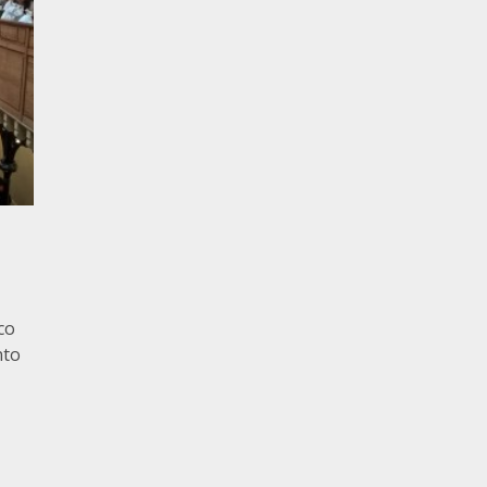
co
nto