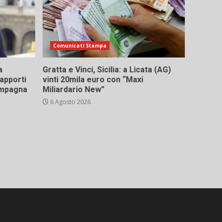
Comunicati Stampa
a
Gratta e Vinci, Sicilia: a Licata (AG)
rapporti
vinti 20mila euro con “Maxi
campagna
Miliardario New”
6 Agosto 2026