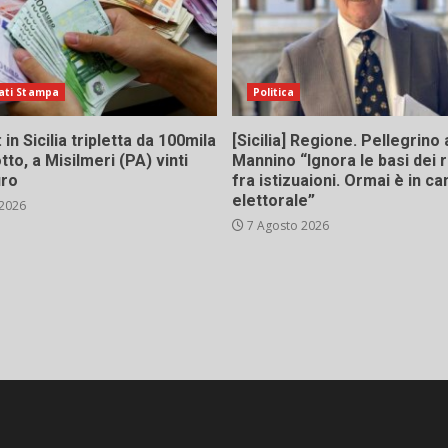
ati Stampa
Politica
in Sicilia tripletta da 100mila
[Sicilia] Regione. Pellegrino 
tto, a Misilmeri (PA) vinti
Mannino “Ignora le basi dei 
uro
fra istizuaioni. Ormai è in 
elettorale”
 2026
7 Agosto 2026