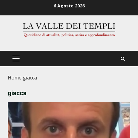
Zum
6 Agosto 2026
Inhalt
springen
PRIMÄRES
MENÜ
Home
giacca
giacca