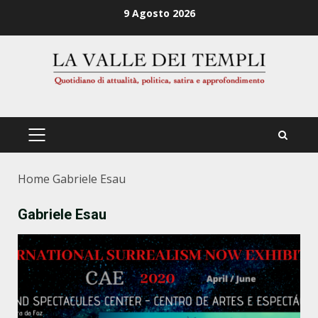
Zum
9 Agosto 2026
Inhalt
springen
PRIMÄRES
MENÜ
Home
Gabriele Esau
Gabriele Esau