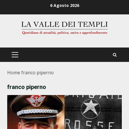
Zum
6 Agosto 2026
Inhalt
springen
PRIMÄRES
MENÜ
Home
franco piperno
franco piperno