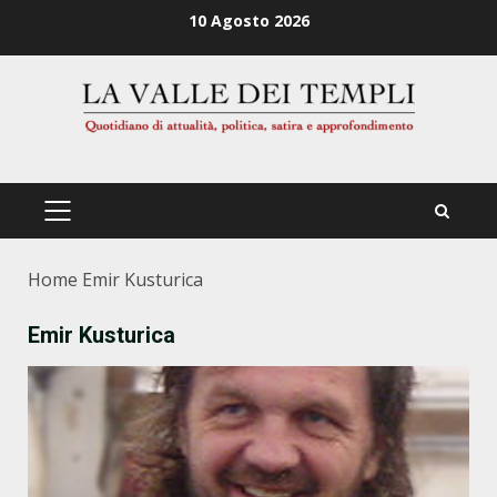
Zum
10 Agosto 2026
Inhalt
springen
PRIMÄRES
MENÜ
Home
Emir Kusturica
Emir Kusturica