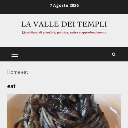
Zum
7 Agosto 2026
Inhalt
springen
PRIMÄRES
MENÜ
Home
eat
eat