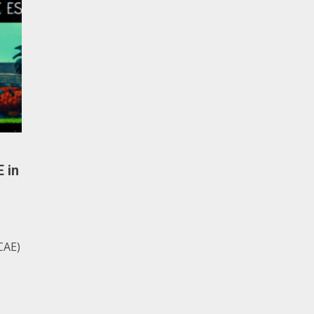
 in
(CAE)