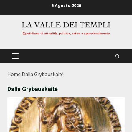
Zum
6 Agosto 2026
Inhalt
springen
PRIMÄRES
MENÜ
Home
Dalia Grybauskaitė
Dalia Grybauskaitė