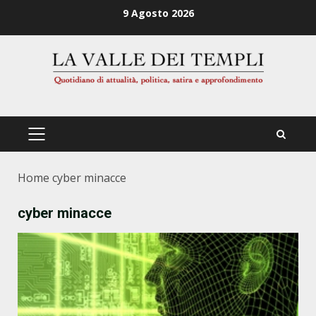
Zum
9 Agosto 2026
Inhalt
springen
PRIMÄRES
MENÜ
Home
cyber minacce
cyber minacce