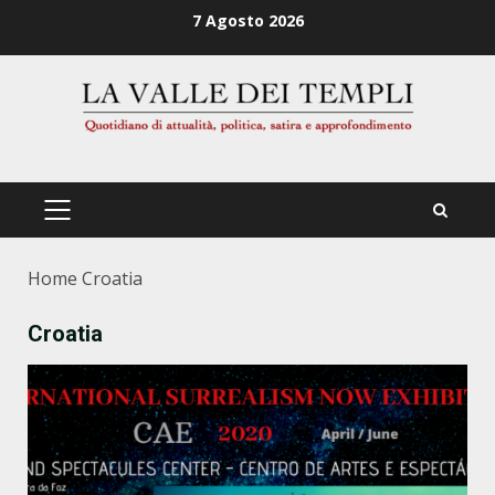
Zum
7 Agosto 2026
Inhalt
springen
PRIMÄRES
MENÜ
Home
Croatia
Croatia