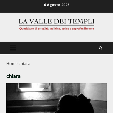
Zum
6 Agosto 2026
Inhalt
springen
PRIMÄRES
MENÜ
Home
chiara
chiara