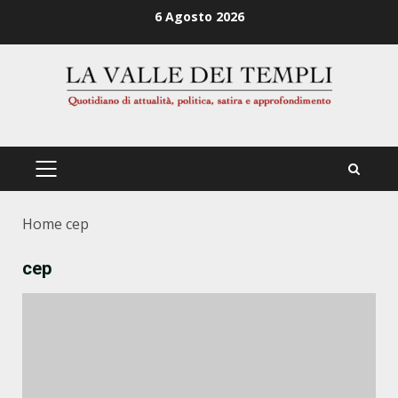
Zum
6 Agosto 2026
Inhalt
springen
PRIMÄRES
MENÜ
Home
cep
cep