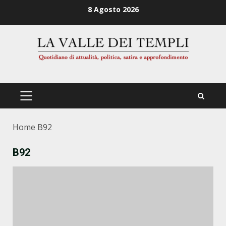
Zum
8 Agosto 2026
Inhalt
springen
PRIMÄRES
MENÜ
Home
B92
B92