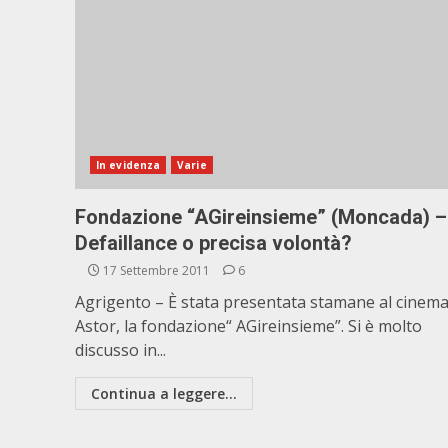
In evidenza
Varie
Fondazione “AGireinsieme” (Moncada) –
Defaillance o precisa volontà?
17 Settembre 2011
6
Agrigento – È stata presentata stamane al cinem
Astor, la fondazione“ AGireinsieme”. Si è molto
discusso in...
Continua a leggere...