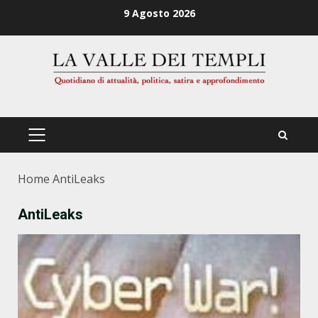
Zum
9 Agosto 2026
Inhalt
springen
PRIMÄRES
MENÜ
Home
AntiLeaks
AntiLeaks