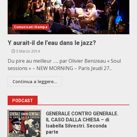
Comunicati Stampa
Y aurait-il de l’eau dans le jazz?
5 Marzo 2014
Du pire au meilleur ….. par Olivier Benizeau « Soul
sessions » – NEW MORNING – Paris Jeudi 27...
Continua a leggere...
PODCAST
GENERALE CONTRO GENERALE.
IL CASO DALLA CHIESA – di
Isabella Silvestri. Seconda
parte