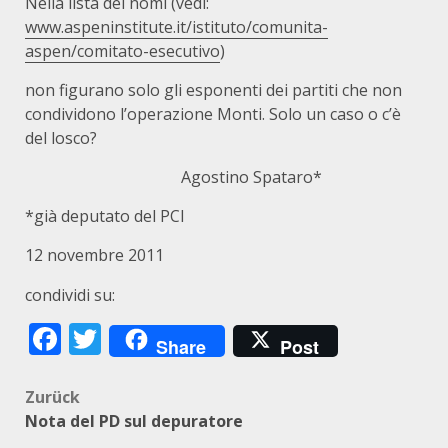
Nella lista dei nomi (vedi:
www.aspeninstitute.it/istituto/comunita-
aspen/comitato-esecutivo
)
non figurano solo gli esponenti dei partiti che non
condividono l’operazione Monti. Solo un caso o c’è
del losco?
Agostino Spataro*
*già deputato del PCI
12 novembre 2011
condividi su:
Facebook
Twitter
Share
Post
Beitragsnavigation
Zurück
Nota del PD sul depuratore