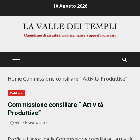
Zum
10 Agosto 2026
Inhalt
springen
PRIMÄRES
MENÜ
Home
Commissione consiliare “ Attività Produttive”
Politica
Commissione consiliare “ Attività
Produttive”
11 Febbraio 2011
Proficui i lavori della Commissione consiliare “ Attività