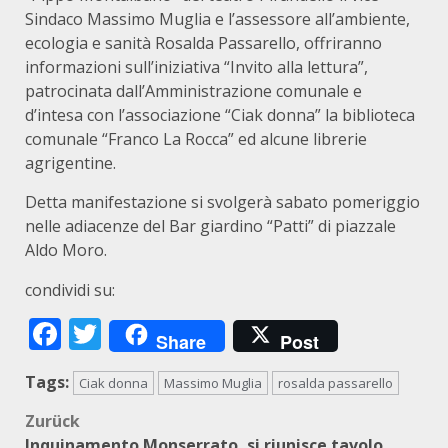
Sindaco Massimo Muglia e l’assessore all’ambiente,
ecologia e sanità Rosalda Passarello, offriranno
informazioni sull’iniziativa “Invito alla lettura”,
patrocinata dall’Amministrazione comunale e
d’intesa con l’associazione “Ciak donna” la biblioteca
comunale “Franco La Rocca” ed alcune librerie
agrigentine.
Detta manifestazione si svolgerà sabato pomeriggio
nelle adiacenze del Bar giardino “Patti” di piazzale
Aldo Moro.
condividi su:
Facebook
Twitter
Share
Post
Tags:
Ciak donna
Massimo Muglia
rosalda passarello
Beitragsnavigation
Zurück
Inquinamento Monserrato, si riunisce tavolo