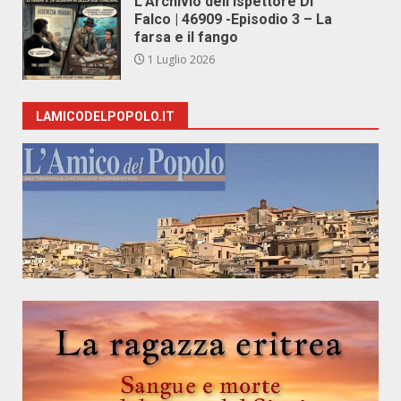
L’Archivio dell’Ispettore Di
Falco | 46909 -Episodio 3 – La
farsa e il fango
1 Luglio 2026
LAMICODELPOPOLO.IT