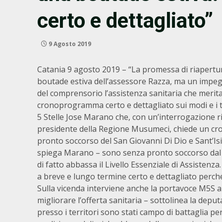
certo e dettagliato”
9 Agosto 2019
Catania 9 agosto 2019 – “La promessa di riapertur
boutade estiva dell’assessore Razza, ma un impegn
del comprensorio l’assistenza sanitaria che meri
cronoprogramma certo e dettagliato sui modi e i t
5 Stelle Jose Marano che, con un’interrogazione ri
presidente della Regione Musumeci, chiede un cron
pronto soccorso del San Giovanni Di Dio e Sant’Isid
spiega Marano – sono senza pronto soccorso dal
di fatto abbassa il Livello Essenziale di Assiste
a breve e lungo termine certo e dettagliato perché 
Sulla vicenda interviene anche la portavoce M5S al
migliorare l’offerta sanitaria – sottolinea la depu
presso i territori sono stati campo di battaglia per i