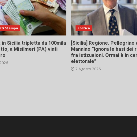
ati Stampa
Politica
in Sicilia tripletta da 100mila
[Sicilia] Regione. Pellegrino 
tto, a Misilmeri (PA) vinti
Mannino “Ignora le basi dei 
uro
fra istizuaioni. Ormai è in 
elettorale”
 2026
7 Agosto 2026