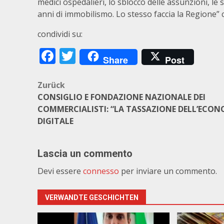
medici ospedalieri, lo sblocco delle assunzioni, le
anni di immobilismo. Lo stesso faccia la Regione” 
condividi su:
Facebook
Twitter
Share
Post
Beitragsnavigation
Zurück
CONSIGLIO E FONDAZIONE NAZIONALE DEI
COMMERCIALISTI: “LA TASSAZIONE DELL’ECON
DIGITALE
Lascia un commento
Devi essere
connesso
per inviare un commento.
VERWANDTE GESCHICHTEN