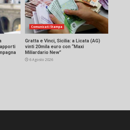
Comunicati Stampa
a
Gratta e Vinci, Sicilia: a Licata (AG)
rapporti
vinti 20mila euro con “Maxi
campagna
Miliardario New”
6 Agosto 2026