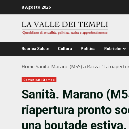
Zum
8 Agosto 2026
Inhalt
springen
Rubrica Salute
Cultura
Politica
Rubriche
Home
Sanità. Marano (M5S) a Razza: “La riapertu
Comunicati Stampa
Sanità. Marano (M5
riapertura pronto so
una boutade estiva